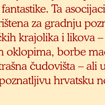
antastike. Ta asocijaci
rištena za gradnju poz
čkih krajolika i likova –
im oklopima, borbe ma
trašna čudovišta – ali 
poznatljivu hrvatsku n