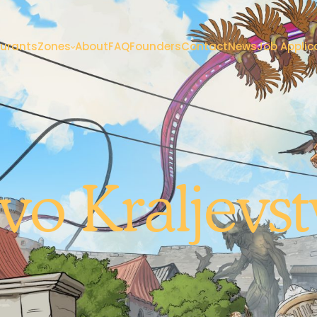
urants
Zones
About
FAQ
Founders
Contact
News
Job Applic
vo Kraljevs