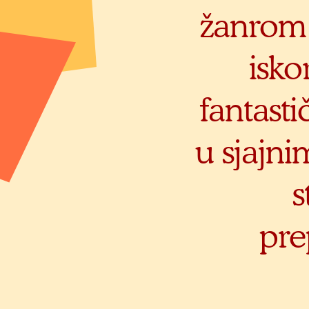
žanrom f
isko
fantasti
u sjajn
s
pre