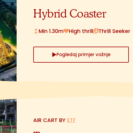
Hybrid Coaster
Min 1.30m
High thrill
Thrill Seeker
Pogledaj primjer vožnje
AIR CART BY
ETF