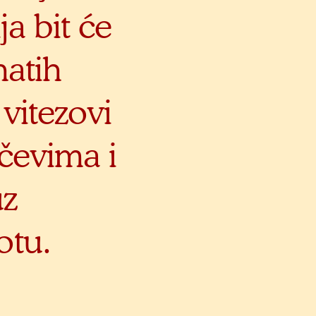
ja bit će
natih
 vitezovi
čevima i
uz
otu.