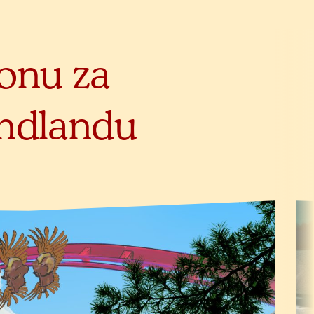
zonu za
endlandu