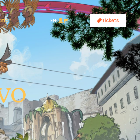
ation
EN
Tickets
tvo