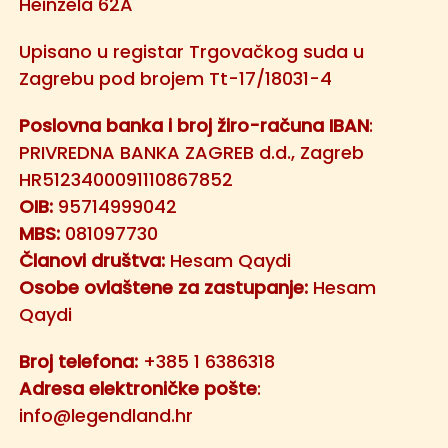
Heinzela 62A
Upisano u registar Trgovačkog suda u
Zagrebu pod brojem Tt-17/18031-4
Poslovna banka i broj žiro-računa IBAN
:
PRIVREDNA BANKA ZAGREB d.d., Zagreb
HR5123400091110867852
OIB:
95714999042
MBS:
081097730
Članovi društva:
Hesam Qaydi
Osobe ovlaštene za zastupanje:
Hesam
Qaydi
Broj telefona:
+385 1 6386318
Adresa elektroničke pošte
:
info@legendland.hr