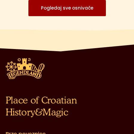
Pogledaj sve osnivače
Place of Croatian
History&Magic
Brze poveznice