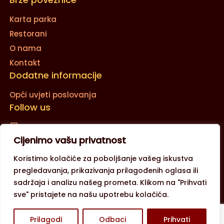
Karta parka
Restorani
O nama
Kontakt
Dodatne informacije
Opći uvjeti poslovanja
Follow us
Cijenimo vašu privatnost
Email
Koristimo kolačiće za poboljšanje vašeg iskustva
YouTube
pregledavanja, prikazivanja prilagođenih oglasa ili
sadržaja i analizu našeg prometa. Klikom na "Prihvati
sve" pristajete na našu upotrebu kolačića.
Prilagodi
Odbaci
Prihvati