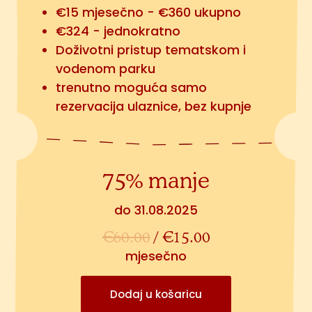
€15 mjesečno - €360 ukupno
€324 - jednokratno
Doživotni pristup tematskom i
vodenom parku
trenutno moguća samo
rezervacija ulaznice, bez kupnje
75% manje
do 31.08.2025
€
60.00
/
€
15.00
mjesečno
Dodaj u košaricu