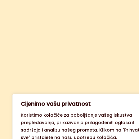
Cijenimo vašu privatnost
Koristimo kolačiće za poboljšanje vašeg iskustva
pregledavanja, prikazivanja prilagođenih oglasa ili
sadržaja i analizu našeg prometa. Klikom na "Prihvat
sve" pristajete na našu upotrebu kolačića.