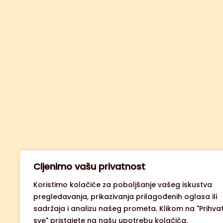
Cijenimo vašu privatnost
Koristimo kolačiće za poboljšanje vašeg iskustva
pregledavanja, prikazivanja prilagođenih oglasa ili
sadržaja i analizu našeg prometa. Klikom na "Prihvat
sve" pristajete na našu upotrebu kolačića.